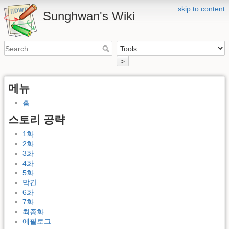
skip to content
Sunghwan's Wiki
>
메뉴
홈
스토리 공략
1화
2화
3화
4화
5화
막간
6화
7화
최종화
에필로그