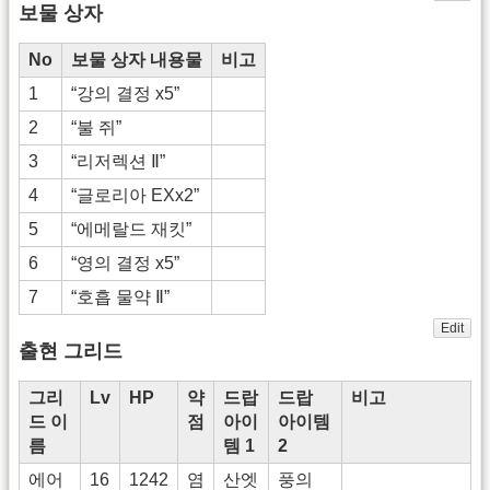
보물 상자
No
보물 상자 내용물
비고
1
“강의 결정 x5”
2
“불 쥐”
3
“리저렉션 Ⅱ”
4
“글로리아 EXx2”
5
“에메랄드 재킷”
6
“영의 결정 x5”
7
“호흡 물약 Ⅱ”
Edit
출현 그리드
그리
Lv
HP
약
드랍
드랍
비고
드 이
점
아이
아이템
름
템 1
2
에어
16
1242
염
산엣
풍의