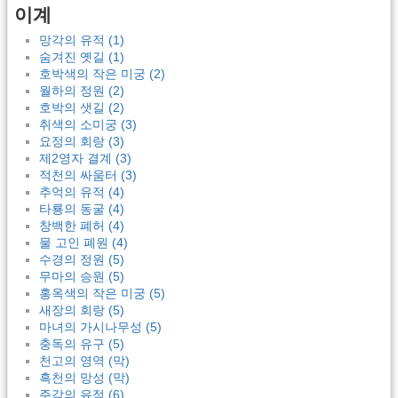
이계
망각의 유적 (1)
숨겨진 옛길 (1)
호박색의 작은 미궁 (2)
월하의 정원 (2)
호박의 샛길 (2)
취색의 소미궁 (3)
요정의 회랑 (3)
제2영자 결계 (3)
적천의 싸움터 (3)
추억의 유적 (4)
타룡의 동굴 (4)
창백한 폐허 (4)
물 고인 폐원 (4)
수경의 정원 (5)
무마의 승원 (5)
홍옥색의 작은 미궁 (5)
새장의 회랑 (5)
마녀의 가시나무성 (5)
충독의 유구 (5)
천고의 영역 (막)
흑천의 망성 (막)
주각의 유적 (6)