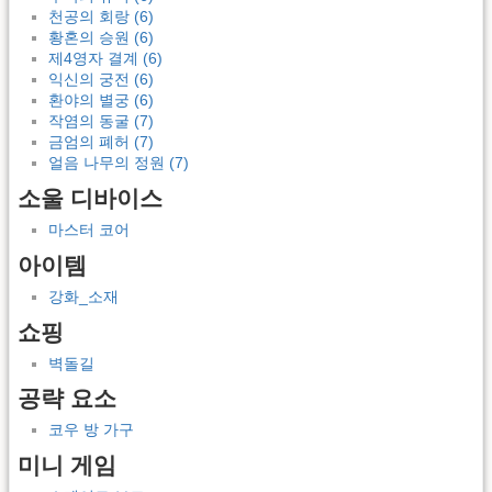
천공의 회랑 (6)
황혼의 승원 (6)
제4영자 결계 (6)
익신의 궁전 (6)
환야의 별궁 (6)
작염의 동굴 (7)
금엄의 폐허 (7)
얼음 나무의 정원 (7)
소울 디바이스
마스터 코어
아이템
강화_소재
쇼핑
벽돌길
공략 요소
코우 방 가구
미니 게임