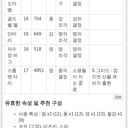
도마
구
결정
뱀
골드
16
704
풍
강
강의
벨 젤
조각
결정
만타
16
649
강
령의
령의
리
조각
결정
자수
16
518
영
영
영의
정 버
조각
결정
그
스톰
17
4951
염
풍의
소용돌
S 그리드 : 잡
맨 타
결정
이 치
으면 선물 큐
리
는 霊
브가 출현
皮
Edit
유효한 속성 및 추천 구성
사용 특성 : 염 x2 (11), 풍 x1 (13), 영 x1 (13), 철강 x1
(9)
코우 (고정), 미츠키, 소라