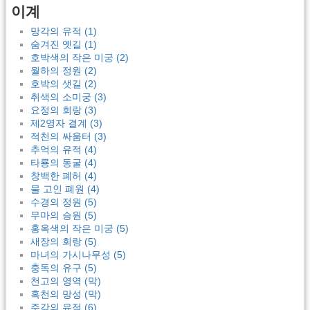
이계
망각의 유적 (1)
숨겨진 옛길 (1)
호박색의 작은 미궁 (2)
월하의 정원 (2)
호박의 샛길 (2)
취색의 소미궁 (3)
요정의 회랑 (3)
제2영자 결계 (3)
적천의 싸움터 (3)
추억의 유적 (4)
타룡의 동굴 (4)
창백한 폐허 (4)
물 고인 폐원 (4)
수경의 정원 (5)
무마의 승원 (5)
홍옥색의 작은 미궁 (5)
새장의 회랑 (5)
마녀의 가시나무성 (5)
충독의 유구 (5)
천고의 영역 (막)
흑천의 망성 (막)
주각의 유적 (6)