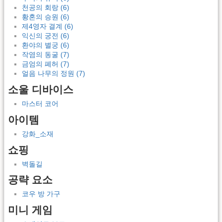
천공의 회랑 (6)
황혼의 승원 (6)
제4영자 결계 (6)
익신의 궁전 (6)
환야의 별궁 (6)
작염의 동굴 (7)
금엄의 폐허 (7)
얼음 나무의 정원 (7)
소울 디바이스
마스터 코어
아이템
강화_소재
쇼핑
벽돌길
공략 요소
코우 방 가구
미니 게임