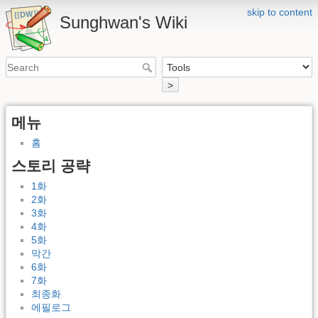
skip to content
Sunghwan's Wiki
>
메뉴
홈
스토리 공략
1화
2화
3화
4화
5화
막간
6화
7화
최종화
에필로그