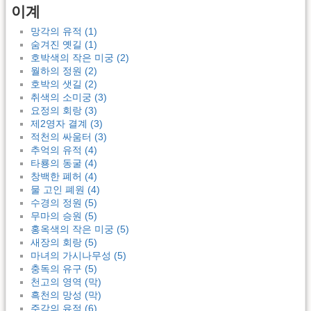
이계
망각의 유적 (1)
숨겨진 옛길 (1)
호박색의 작은 미궁 (2)
월하의 정원 (2)
호박의 샛길 (2)
취색의 소미궁 (3)
요정의 회랑 (3)
제2영자 결계 (3)
적천의 싸움터 (3)
추억의 유적 (4)
타룡의 동굴 (4)
창백한 폐허 (4)
물 고인 폐원 (4)
수경의 정원 (5)
무마의 승원 (5)
홍옥색의 작은 미궁 (5)
새장의 회랑 (5)
마녀의 가시나무성 (5)
충독의 유구 (5)
천고의 영역 (막)
흑천의 망성 (막)
주각의 유적 (6)