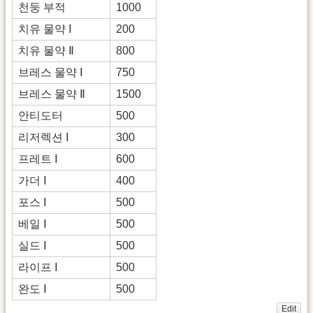
천둥 부적
1000
치유 물약 Ⅰ
200
치유 물약 Ⅱ
800
브레스 물약 Ⅰ
750
브레스 물약 Ⅱ
1500
안티도터
500
리저렉션 Ⅰ
300
프레트 Ⅰ
600
가더 Ⅰ
400
포스 Ⅰ
500
베일 Ⅰ
500
실드 Ⅰ
500
라이프 Ⅰ
500
완도 Ⅰ
500
Edit