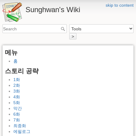
skip to content
Sunghwan's Wiki
>
메뉴
홈
스토리 공략
1화
2화
3화
4화
5화
막간
6화
7화
최종화
에필로그