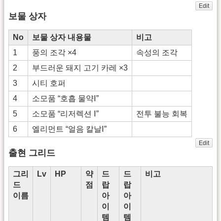
Edit
보물 상자
No
보물 상자 내용물
비고
1
풍의 조각 ×4
속성의 조각
2
부드러운 돼지 고기 카레 ×3
3
시티 호퍼
4
소모품 “호흡 물약Ⅰ”
5
소모품 “리저렉션 Ⅰ”
전투 불능 회복
6
엘리먼트 “얼음 칼날Ⅰ”
Edit
출현 그리드
그리
Lv
HP
약
드
드
비고
드
점
랍
랍
이름
아
아
이
이
템
템