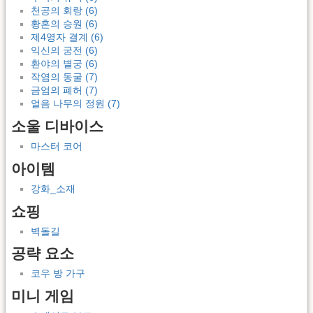
천공의 회랑 (6)
황혼의 승원 (6)
제4영자 결계 (6)
익신의 궁전 (6)
환야의 별궁 (6)
작염의 동굴 (7)
금엄의 폐허 (7)
얼음 나무의 정원 (7)
소울 디바이스
마스터 코어
아이템
강화_소재
쇼핑
벽돌길
공략 요소
코우 방 가구
미니 게임