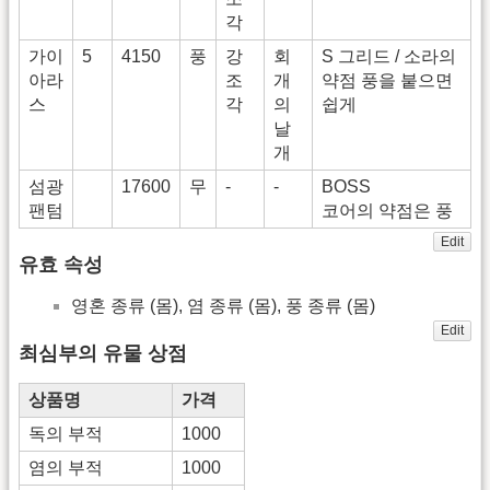
각
가이
5
4150
풍
강
회
S 그리드 / 소라의
아라
조
개
약점 풍을 붙으면
스
각
의
쉽게
날
개
섬광
17600
무
-
-
BOSS
팬텀
코어의 약점은 풍
Edit
유효 속성
영혼 종류 (몸), 염 종류 (몸), 풍 종류 (몸)
Edit
최심부의 유물 상점
상품명
가격
독의 부적
1000
염의 부적
1000