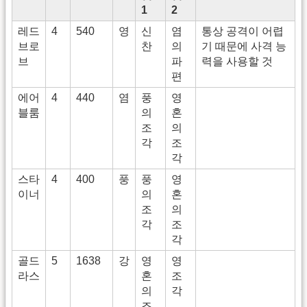
1
2
레드
4
540
영
신
염
통상 공격이 어렵
브로
찬
의
기 때문에 사격 능
브
파
력을 사용할 것
편
에어
4
440
염
풍
영
블룸
의
혼
조
의
각
조
각
스타
4
400
풍
풍
영
이너
의
혼
조
의
각
조
각
골드
5
1638
강
영
영
라스
혼
조
의
각
조