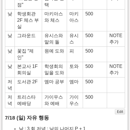
점”
택
낮
학생회관
마키아스
마키
500
2F 체스 부
와 체스
아스
실
낮
그라운드
유시스와
유시
500
NOTE
말의 돌
스
추가
낮
꽃집 “제
원예 도와
피
500
인”
낮
본교사 1F
학생회의
토와
500
NOTE
회의실
일을 도와
추가
저
도서관 2F
엠마 공부
엠마
500
녁
저
트리스타
가이우스
가이
500
녁
예배당
와 예배
우스
Edit
7/18 (일) 자유 행동
낮 : 3 회 저녁 : 낮의 나머지 P + 1