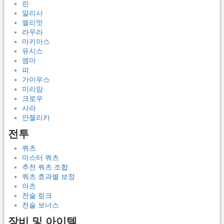
린
알리사
엘리엇
라우라
마키아스
유시스
엠마
피
가이우스
미리암
크로우
사라
안젤리카
전투
쿼츠
마스터 쿼츠
추천 쿼츠 조합
쿼츠 효과별 보정
아츠
전술 링크
전술 보너스
장비 및 아이템