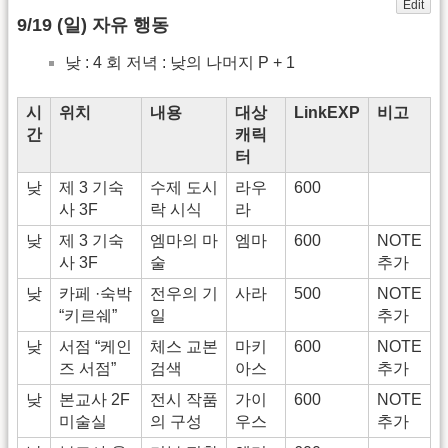
Edit
9/19 (일) 자유 행동
낮 : 4 회 저녁 : 낮의 나머지 P + 1
시
위치
내용
대상
LinkEXP
비고
간
캐릭
터
낮
제 3 기숙
수제 도시
라우
600
사 3F
락 시식
라
낮
제 3 기숙
엠마의 마
엠마
600
NOTE
사 3F
술
추가
낮
카페 ·숙박
전우의 기
사라
500
NOTE
“키르쉐”
일
추가
낮
서점 “케인
체스 교본
마키
600
NOTE
즈 서점”
검색
아스
추가
낮
본교사 2F
전시 작품
가이
600
NOTE
미술실
의 구성
우스
추가