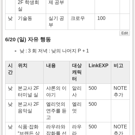
2F 학생회
제 공부
실
낮
기술동
실기 공
크로우
100
부
Edit
6/20 (일) 자유 행동
낮 : 3 회 저녁 : 낮의 나머지 P + 1
시
위치
내용
대상
LinkEXP
비고
간
캐릭
터
낮
본교사 2F
샤론의 이
알리
500
NOTE
터미널 실
야기
사
추가
낮
본교사 2F
엘리엇의
엘리
500
음악실
연주를 듣
엇
고
낮
식품·잡화
라우라와
라우
500
NOTE
“브랜든 상
잡화를 선
라
추가