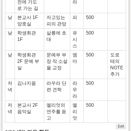
전에 가도
라
로 가는 길
낮
본교사 1F
자고있는
피
500
양호실
피의 관망
낮
학생회관
살롱에 초
유
500
1F
대
시
스
낮
학생회관
문예부 부
엠
500
도로
2F 문예 부
장 작 소설
마
테의
실
을 교정
NOTE
추가
저
김나지움
라우라 단
라
500
녁
련 견학
우
라
저
본교사 2F
엘리엇의
엘
500
녁
음악실
연주를 듣
리
고
엇
Edit