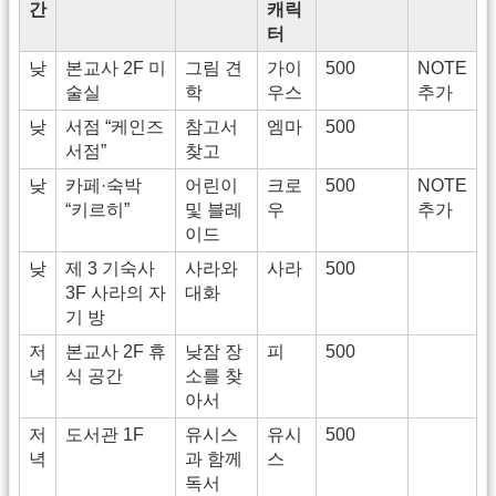
간
캐릭
터
낮
본교사 2F 미
그림 견
가이
500
NOTE
술실
학
우스
추가
낮
서점 “케인즈
참고서
엠마
500
서점”
찾고
낮
카페·숙박
어린이
크로
500
NOTE
“키르히”
및 블레
우
추가
이드
낮
제 3 기숙사
사라와
사라
500
3F 사라의 자
대화
기 방
저
본교사 2F 휴
낮잠 장
피
500
녁
식 공간
소를 찾
아서
저
도서관 1F
유시스
유시
500
녁
과 함께
스
독서