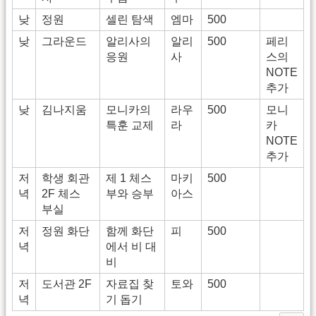
낮
정원
셀린 탐색
엠마
500
낮
그라운드
알리사의
알리
500
페리
응원
사
스의
NOTE
추가
낮
김나지움
모니카의
라우
500
모니
특훈 교제
라
카
NOTE
추가
저
학생 회관
제 1 체스
마키
500
녁
2F 체스
부와 승부
아스
부실
저
정원 화단
함께 화단
피
500
녁
에서 비 대
비
저
도서관 2F
자료집 찾
토와
500
녁
기 돕기