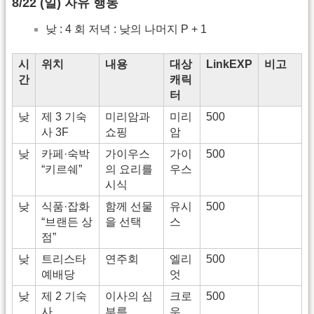
8/22 (일) 자유 행동
낮 : 4 회 저녁 : 낮의 나머지 P + 1
시
위치
내용
대상
LinkEXP
비고
간
캐릭
터
낮
제 3 기숙
미리암과
미리
500
사 3F
쇼핑
암
낮
카페·숙박
가이우스
가이
500
“키르쉐”
의 요리를
우스
시식
낮
식품·잡화
함께 선물
유시
500
“브랜든 상
을 선택
스
점”
낮
트리스타
연주회
엘리
500
예배당
엇
낮
제 2 기숙
이사의 심
크로
500
사
부름
우