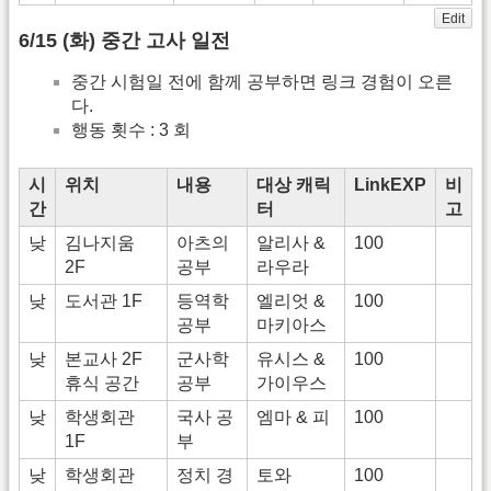
Edit
6/15 (화) 중간 고사 일전
중간 시험일 전에 함께 공부하면 링크 경험이 오른
다.
행동 횟수 : 3 회
시
위치
내용
대상 캐릭
LinkEXP
비
간
터
고
낮
김나지움
아츠의
알리사 &
100
2F
공부
라우라
낮
도서관 1F
등역학
엘리엇 &
100
공부
마키아스
낮
본교사 2F
군사학
유시스 &
100
휴식 공간
공부
가이우스
낮
학생회관
국사 공
엠마 & 피
100
1F
부
낮
학생회관
정치 경
토와
100