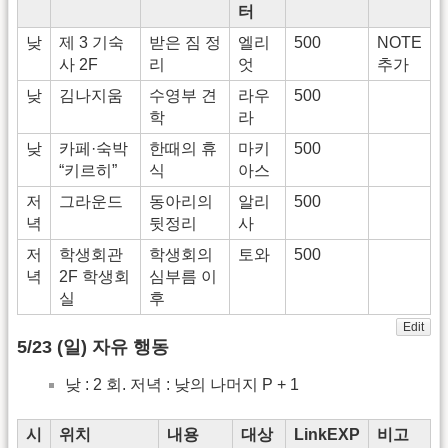
터
낮
제 3 기숙
받은 짐 정
엘리
500
NOTE
사 2F
리
엇
추가
낮
김나지움
수영부 견
라우
500
학
라
낮
카페·숙박
한때의 휴
마키
500
“키르히”
식
아스
저
그라운드
동아리의
알리
500
녁
뒷정리
사
저
학생회관
학생회의
토와
500
녁
2F 학생회
심부름 이
실
후
Edit
5/23 (일) 자유 행동
낮 : 2 회. 저녁 : 낮의 나머지 P + 1
시
위치
내용
대상
LinkEXP
비고