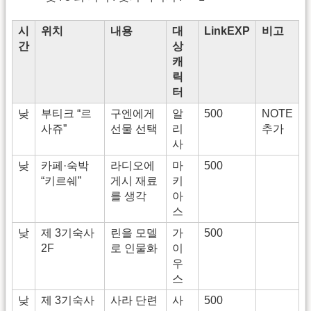
시
위치
내용
대
LinkEXP
비고
간
상
캐
릭
터
낮
부티크 “르
구엔에게
알
500
NOTE
사쥬”
선물 선택
리
추가
사
낮
카페·숙박
라디오에
마
500
“키르쉐”
게시 재료
키
를 생각
아
스
낮
제 3기숙사
린을 모델
가
500
2F
로 인물화
이
우
스
낮
제 3기숙사
사라 단련
사
500