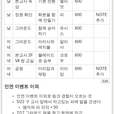
낮
본교사 옥
기분 전환
엘리
600
상
엇
낮
정원 화단
화분을 함
피
600
NOTE
께 만들기
추가
낮
그라운드
함께 승마
유시
600
하기
스
저
그라운드
아리사와
알리
600
녁
캐치볼
사
저
본교사 2F
블레이드
크로
600
녁
Ⅶ 쌍 교실
로 승부
우
저
공원
미리암과
미리
600
NOTE
녁
채팅
암
추가
Edit
인연 이벤트 이외
인연 이벤트 이외로 링크 경험이 오르는 것
5/22 구 교사 앞에서 자고있는 피에 말을 건넨다
엠마와 피 각각 + 50
7/17 그라운드 체육 창고 뒷면에 접근