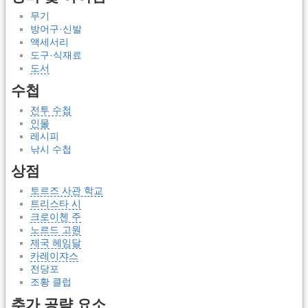
무기
방어구·신발
액세서리
도구·식재료
도서
수첩
전투 수첩
인물
레시피
낚시 수첩
상점
토르즈 사관 학교
트리스타 시
크로이첸 주
노르드 고원
제국 헤임달
카레이쟈스
전당포
조황 클럽
추가 공략 요소